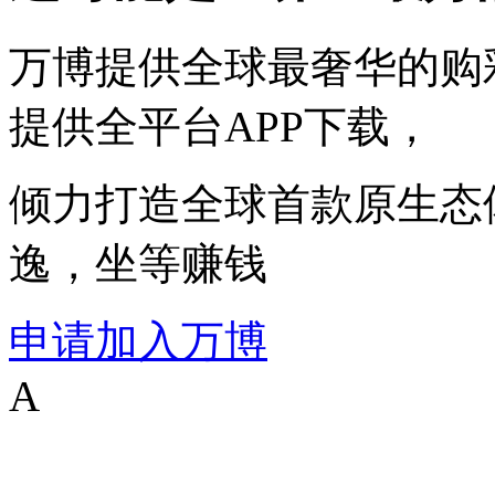
万博提供全球最奢华的购
提供全平台APP下载，
倾力打造全球首款原生态体
逸，坐等赚钱
申请加入万博
A