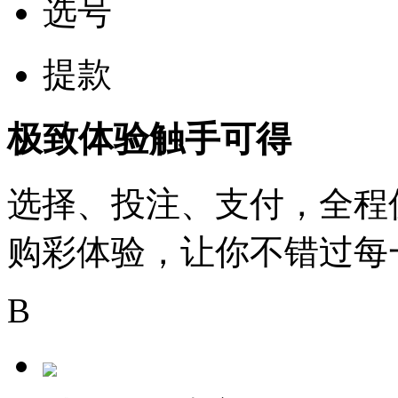
选号
提款
极致体验触手可得
选择、投注、支付，全程
购彩体验，让你不错过每
B