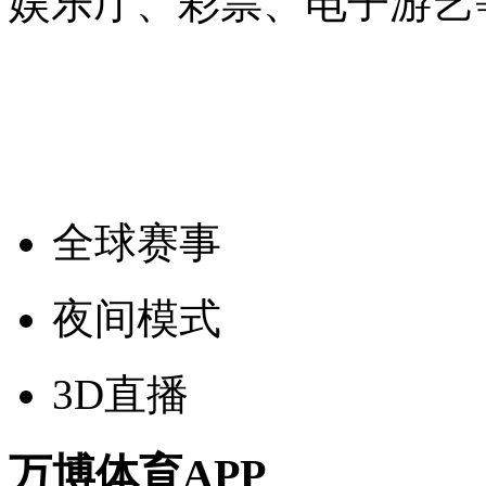
娱乐厅、彩票、电子游艺
全球赛事
夜间模式
3D直播
万博体育APP