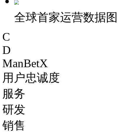
全球首家运营数据图
C
D
ManBetX
用户忠诚度
服务
研发
销售