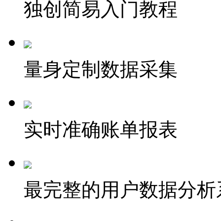
独创简易入门教程
量身定制数据采集
实时准确账单报表
最完整的用户数据分析